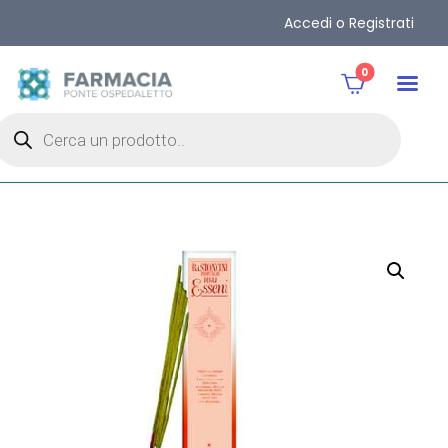
Accedi o Registrati
0