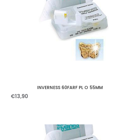
INVERNESS 60FARF PL O 55MM
€
13
,
90