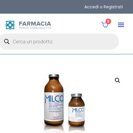
Accedi o Registrati
0