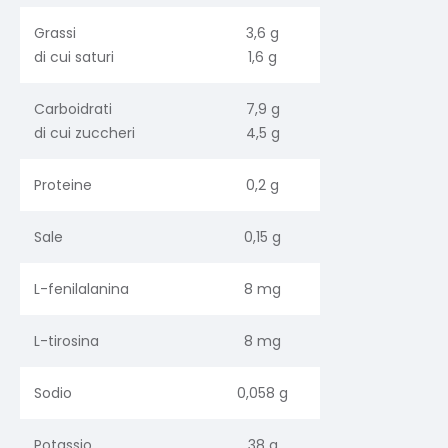
Grassi
3,6 g
di cui saturi
1,6 g
Carboidrati
7,9 g
di cui zuccheri
4,5 g
Proteine
0,2 g
Sale
0,15 g
L-fenilalanina
8 mg
L-tirosina
8 mg
Sodio
0,058 g
Potassio
38 g