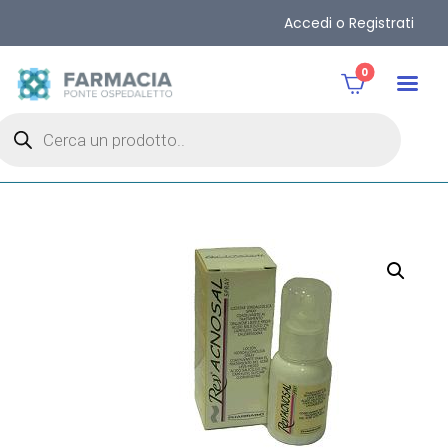
Accedi o Registrati
0