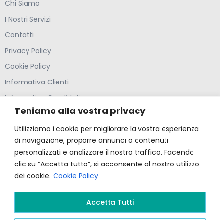
Chi Siamo
I Nostri Servizi
Contatti
Privacy Policy
Cookie Policy
Informativa Clienti
Informativa Candidati
Teniamo alla vostra privacy
Contatti
Utilizziamo i cookie per migliorare la vostra esperienza
Farmacia Ponte Ospedaletto S.N.C
di navigazione, proporre annunci o contenuti
personalizzati e analizzare il nostro traffico. Facendo
Via della Solidarietà 2,
clic su “Accetta tutto”, si acconsente al nostro utilizzo
dei cookie.
Cookie Policy
47020 Longiano, Forlì-Cesena
(39) 0547 57265
Accetta Tutti