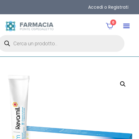
Accedi o Registrati
0