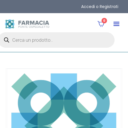
Accedi o Registrati
0