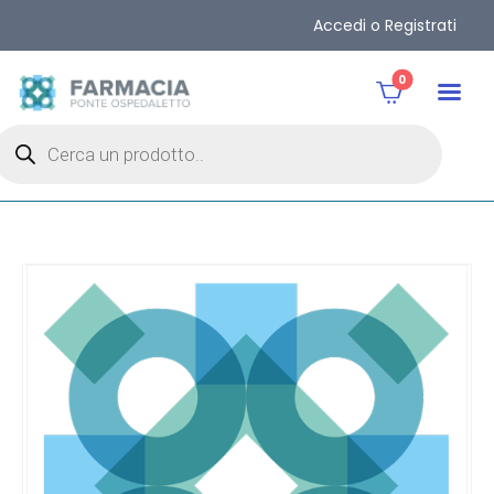
Accedi o Registrati
0