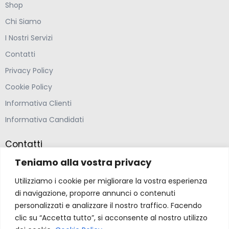
Shop
Chi Siamo
I Nostri Servizi
Contatti
Privacy Policy
Cookie Policy
Informativa Clienti
Informativa Candidati
Contatti
Teniamo alla vostra privacy
Farmacia Ponte Ospedaletto S.N.C
Utilizziamo i cookie per migliorare la vostra esperienza
Via della Solidarietà 2,
di navigazione, proporre annunci o contenuti
47020 Longiano, Forlì-Cesena
personalizzati e analizzare il nostro traffico. Facendo
clic su “Accetta tutto”, si acconsente al nostro utilizzo
(39) 0547 57265