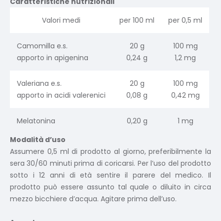
Caratteristiche nutrizionali
Valori medi
per 100 ml
per 0,5 ml
Camomilla e.s.
20 g
100 mg
apporto in apigenina
0,24 g
1,2 mg
Valeriana e.s.
20 g
100 mg
apporto in acidi valerenici
0,08 g
0,42 mg
Melatonina
0,20 g
1 mg
Modalità d’uso
Assumere 0,5 ml di prodotto al giorno, preferibilmente la
sera 30/60 minuti prima di coricarsi. Per l’uso del prodotto
sotto i 12 anni di età sentire il parere del medico. Il
prodotto può essere assunto tal quale o diluito in circa
mezzo bicchiere d’acqua. Agitare prima dell’uso.