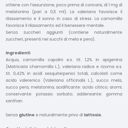
ottiene con l’assunzione, poco prima di coricarsi, di 1 mg di
melatonina (pari a 0,5 ml). La valeriana favorisce il
rilassamento e il sonno in caso di stress. La camomilla
favorisce il rilassamento ed il benessere mentale.
Senza zuccheri aggiunti (contiene naturalmente
zuccheri, presenti nei succhi di mela e pera).
Ingredienti
Acqua, camomilla capolini e.s. tit. 1,2% in apigenina
(Matricaria chamomilla L.), valeriana radice e rizoma e.s.
tit. 0,42% in acidi sesquiterpenici totali, calcolati come
acido valerenico (Valeriana officinalis L.), succo mela,
succo pera, melatonina; acidificante: acido citrico; aromi;
conservante: potassio sorbato; addensante: gomma
xanthan.
Senza
glutine
e naturalmente privo di
lattosio
.