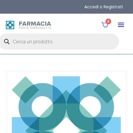
Accedi o Registrati
0