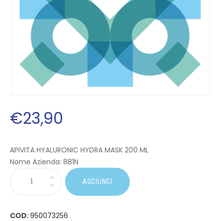
€
23
,
90
APIVITA HYALURONIC HYDRA MASK 200 ML
Nome Azienda:
881N
AGGIUNGI
COD:
950073256