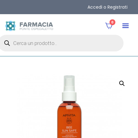
Accedi o Registrati
0