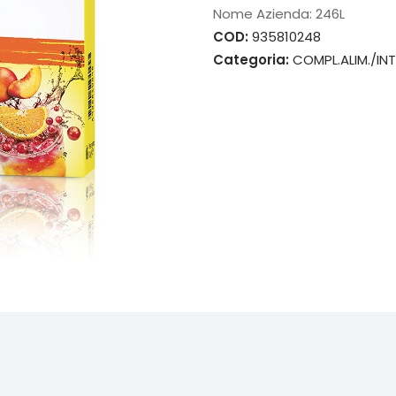
Nome Azienda:
246L
COD:
935810248
Categoria:
COMPL.ALIM./INT