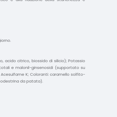
iorno.
acido citrico, biossido di silicio); Potassio
 totali e malonil-ginsenosidi (supportato su
e: Acesulfame K; Coloranti: caramello solfito-
ltodestrina da patata).