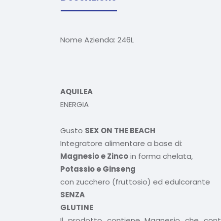
Nome Azienda:
246L
AQUILEA
ENERGIA
Gusto
SEX ON THE BEACH
Integratore alimentare a base di:
Magnesio e Zinco
in forma chelata,
Potassio e Ginseng
con zucchero (fruttosio) ed edulcorante
SENZA
GLUTINE
Il prodotto contiene Magnesio che contri