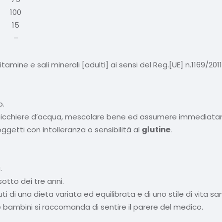
100
15
–
 vitamine e sali minerali [adulti] ai sensi del Reg.[UE] n.1169/2011
o.
 un bicchiere d’acqua, mescolare bene ed assumere immediat
getti con intolleranza o sensibilità al
glutine
.
.
sotto dei tre anni.
i di una dieta variata ed equilibrata e di uno stile di vita sa
 bambini si raccomanda di sentire il parere del medico.