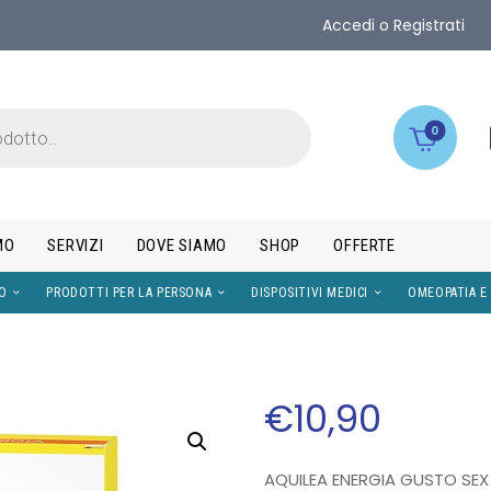
Accedi o Registrati
0
MO
SERVIZI
DOVE SIAMO
SHOP
OFFERTE
IMENTI
VISO
PRODOTTI PER LA PERSONA
DISPOS
€
10
,
90
AQUILEA ENERGIA GUSTO SEX 