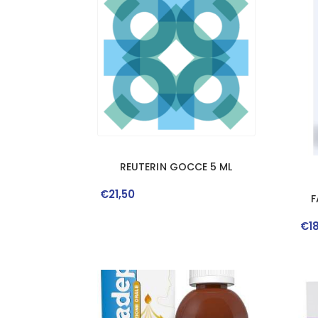
REUTERIN GOCCE 5 ML
€
21
,
50
F
€
1