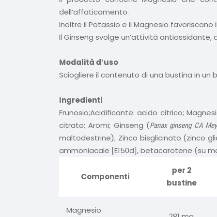
dell’affaticamento.
Inoltre il Potassio e il Magnesio favorisco
Il Ginseng svolge un’attività antiossidante
Modalità d’uso
Sciogliere il contenuto di una bustina in u
Ingredienti
Frunosio;Acidificante: acido citrico; Magnes
citrato; Aromi; Ginseng (
Panax ginseng CA Mey
maltodestrine); Zinco bisglicinato (zinco gli
ammoniacale [E150d], betacarotene (su maltod
per 2
Componenti
bustine
Magnesio
281 mg