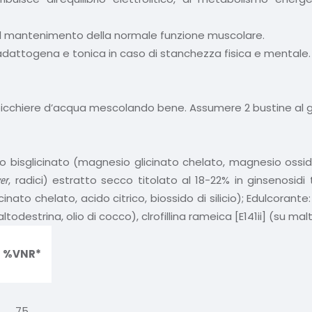
no il mantenimento della normale funzione muscolare.
, adattogena e tonica in caso di stanchezza fisica e mentale.
n bicchiere d’acqua mescolando bene. Assumere 2 bustine al g
io bisglicinato (magnesio glicinato chelato, magnesio ossido, 
, radici) estratto secco titolato al 18-22% in ginsenosidi
er
cinato chelato, acido citrico, biossido di silicio); Edulcorant
estrina, olio di cocco), clrofillina rameica [E141ii] (su ma
%VNR*
75