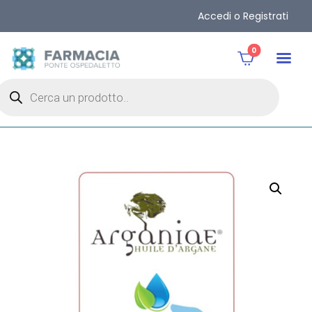
Accedi o Registrati
0