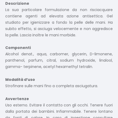
Descrizione
La sua particolare formulazione da non risciacquare
contiene agenti ad elevata azione antisettica. Gel
studiato per igienizzare a fondo la pelle delle mani. Ha
subito effetto, si asciuga velocemente e non aggredisce
la pelle. Lascia inoltre le mani morbide.
Componenti
Alcohol denat., aqua, carbomer, glycerin, D-limonene,
panthenol, parfum, citral, sodium hydroxide, linalool,
gamma- terpinene, acetyl hexamethyl tetralin.
Modalità d’uso
Strofinare sulle mani fino a completa asciugatura.
Avvertenze
Uso esterno. Evitare il contatto con gli occhi. Tenere fuori
dalla portata dei bambini. Infiammabile. Tenere lontano
da fonti di calore. In caso di ingestione consultare