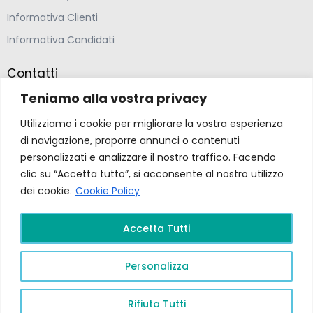
Informativa Clienti
Informativa Candidati
Contatti
Teniamo alla vostra privacy
Farmacia Ponte Ospedaletto S.N.C
Utilizziamo i cookie per migliorare la vostra esperienza
Via della Solidarietà 2,
di navigazione, proporre annunci o contenuti
47020 Longiano, Forlì-Cesena
personalizzati e analizzare il nostro traffico. Facendo
clic su “Accetta tutto”, si acconsente al nostro utilizzo
(39) 0547 57265
dei cookie.
Cookie Policy
farmacia@ponteospedaletto.it
Accetta Tutti
Farmacia Ponte Ospedaletto 2026. Tutti diritti
Personalizza
riservati a Farmacia Ponte Ospedaletto. Sito creato
da
Gruppo Ingegneria
.
Privacy Policy –
P.Iva e
C.F.
04323760407
PR FESR EMILIA ROMAGNA
Rifiuta Tutti