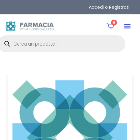
Accedi o Registrati
0