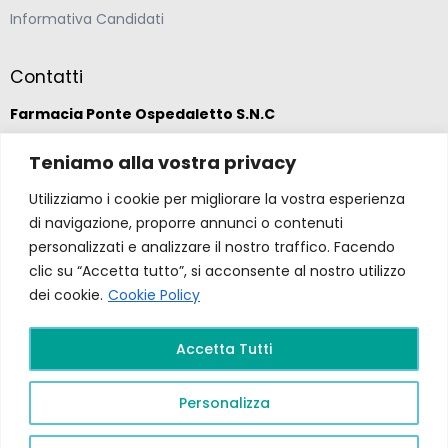
Informativa Candidati
Contatti
Farmacia Ponte Ospedaletto S.N.C
Teniamo alla vostra privacy
Via della Solidarietà 2,
47020 Longiano, Forlì-Cesena
Utilizziamo i cookie per migliorare la vostra esperienza
di navigazione, proporre annunci o contenuti
(39) 0547 57265
personalizzati e analizzare il nostro traffico. Facendo
clic su “Accetta tutto”, si acconsente al nostro utilizzo
dei cookie.
Cookie Policy
farmacia@ponteospedaletto.it
Accetta Tutti
Farmacia Ponte Ospedaletto 2026. Tutti diritti
riservati a Farmacia Ponte Ospedaletto. Sito creato
Personalizza
da
Gruppo Ingegneria
.
Privacy Policy –
P.Iva e
C.F.
04323760407
PR FESR EMILIA ROMAGNA