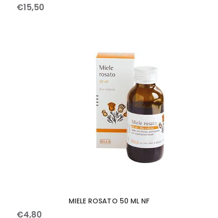
€
15
,
50
MIELE ROSATO 50 ML NF
€
4
,
80