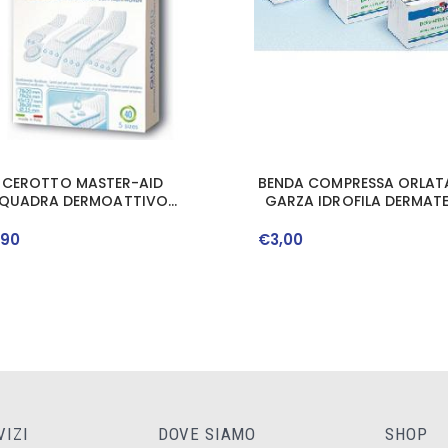
CEROTTO MASTER-AID
BENDA COMPRESSA ORLATA
QUADRA DERMOATTIVO
GARZA IDROFILA DERMAT
RMATI ASSORTITI 20 PEZZI
CAMBRIC 7X5
,
90
€
3
,
00
VIZI
DOVE SIAMO
SHOP