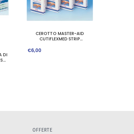
CEROTTO MASTER-AID
CUTIFLEXMED STRIP
TRASPARENTE IMPERMEABILE
SUPPORTO IN POLIURETANO 4
€
6
,
00
 DI
FORMATI ASSORTITI 20 PEZZI
ESS
OFFERTE