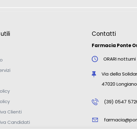
tili
Contatti
Farmacia Ponte O
ORARI notturni 
mo
ervizi
Via della Solidar
47020 Longiano
olicy
olicy
(39) 0547 572
va Clienti
farmacia@pon
iva Candidati