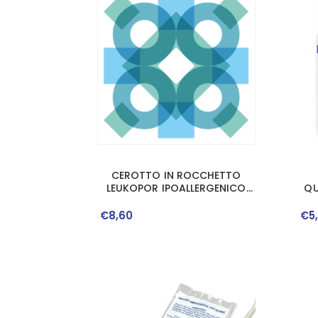
CEROTTO IN ROCCHETTO
LEUKOPOR IPOALLERGENICO
QU
TESSUTO NON TESSUTO
BIANCO 2,5X920 CM CON
€
8
,
60
€
5
DISPENSER