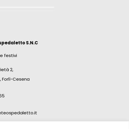
spedaletto S.N.C
e festivi
ietà 2,
, Forlì-Cesena
65
teospedaletto.it