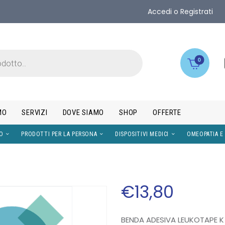
Accedi o Registrati
0
MO
SERVIZI
DOVE SIAMO
SHOP
OFFERTE
IMENTI
VISO
PRODOTTI PER LA PERSONA
DISPOS
€
13
,
80
BENDA ADESIVA LEUKOTAPE K