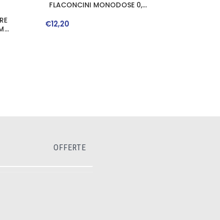
FLACONCINI MONODOSE 0,5
ML
RE
€
12
,
20
2MM
OFFERTE