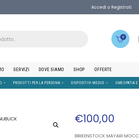
Accedi o Registrati
0
MO
SERVIZI
DOVE SIAMO
SHOP
OFFERTE
IMENTI
VISO
PRODOTTI PER LA PERSONA
DISPOS
€
100
,
00
BIRKENSTOCK MAYARI MOCCA