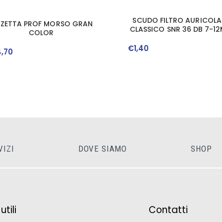
SCUDO FILTRO AURICOLA
NZETTA PROF MORSO GRAN
CLASSICO SNR 36 DB 7-1
COLOR
1 PAIO
€
1
,
40
4
,
70
VIZI
DOVE SIAMO
SHOP
tili
Contatti