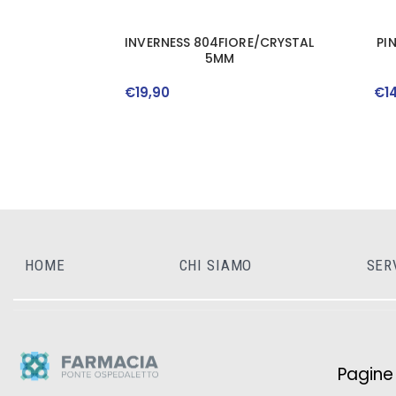
INVERNESS 804FIORE/CRYSTAL
PI
5MM
€
19
,
90
€
1
HOME
CHI SIAMO
SER
Pagine u