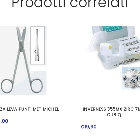
Prodotti correlati
NZA LEVA PUNTI MET MICHEL
INVERNESS 355MX ZIRC 
CUB Q
6
,
00
€
19
,
90