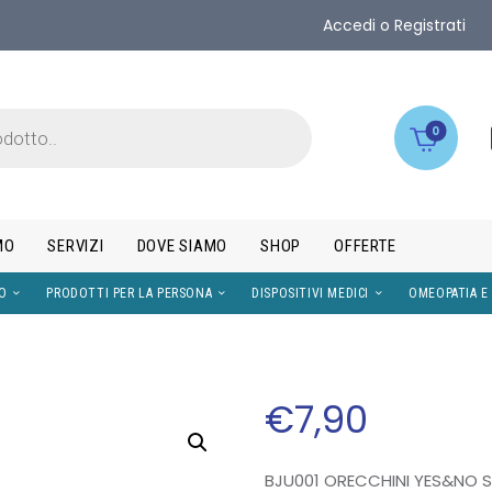
Accedi o Registrati
0
MO
SERVIZI
DOVE SIAMO
SHOP
OFFERTE
IMENTI
VISO
PRODOTTI PER LA PERSONA
DISPOS
€
7
,
90
BJU001 ORECCHINI YES&NO S