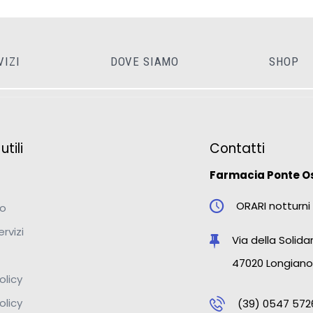
VIZI
DOVE SIAMO
SHOP
tili
Contatti
Farmacia Ponte O
ORARI notturni 
mo
ervizi
Via della Solidar
47020 Longiano
olicy
olicy
(39) 0547 572