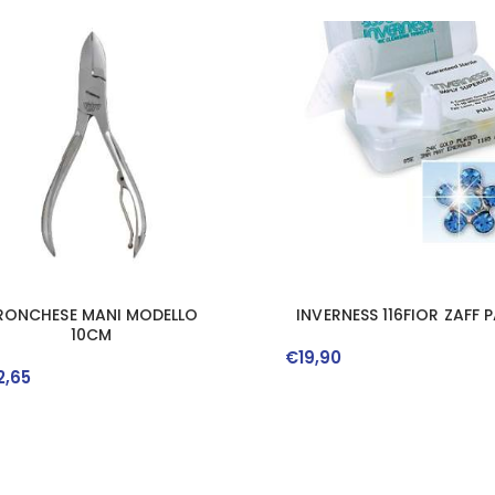
RONCHESE MANI MODELLO
INVERNESS 116FIOR ZAFF P
10CM
€
19
,
90
2
,
65