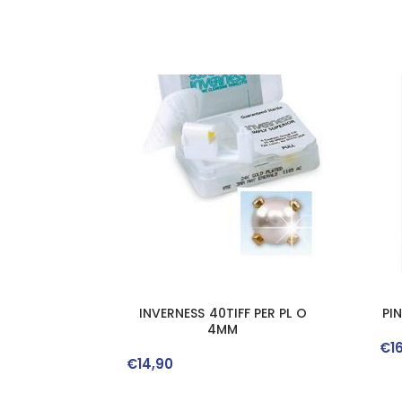
INVERNESS 40TIFF PER PL O
PI
4MM
€
1
€
14
,
90