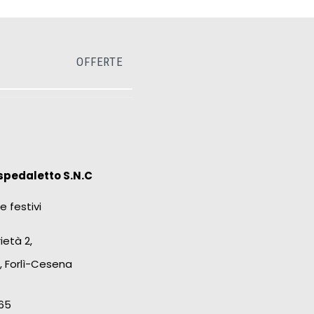
OFFERTE
spedaletto S.N.C
e festivi
ietà 2,
, Forlì-Cesena
65