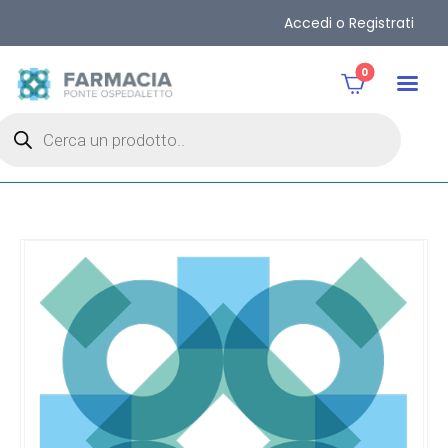
Accedi o Registrati
0