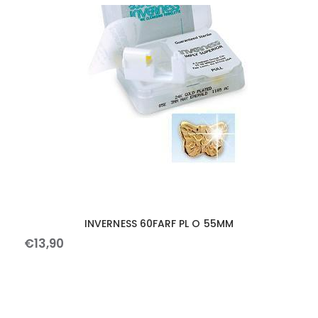
INVERNESS 60FARF PL O 55MM
€
13
,
90