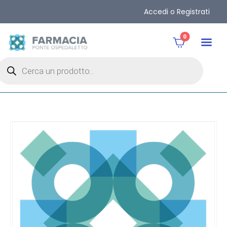
Accedi o Registrati
0