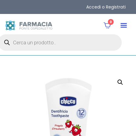
Accedi o Registrati
0