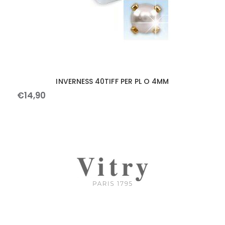
INVERNESS 40TIFF PER PL O 4MM
€
14
,
90