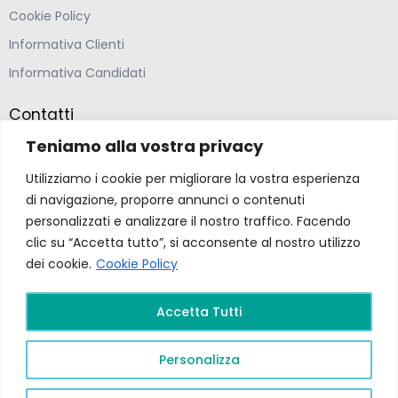
Cookie Policy
Informativa Clienti
Informativa Candidati
Contatti
Teniamo alla vostra privacy
Farmacia Ponte Ospedaletto S.N.C
Utilizziamo i cookie per migliorare la vostra esperienza
Via della Solidarietà 2,
di navigazione, proporre annunci o contenuti
47020 Longiano, Forlì-Cesena
personalizzati e analizzare il nostro traffico. Facendo
clic su “Accetta tutto”, si acconsente al nostro utilizzo
(39) 0547 57265
dei cookie.
Cookie Policy
farmacia@ponteospedaletto.it
Accetta Tutti
Farmacia Ponte Ospedaletto 2026. Tutti diritti
Personalizza
riservati a Farmacia Ponte Ospedaletto. Sito creato
da
Gruppo Ingegneria
.
Privacy Policy –
P.Iva e