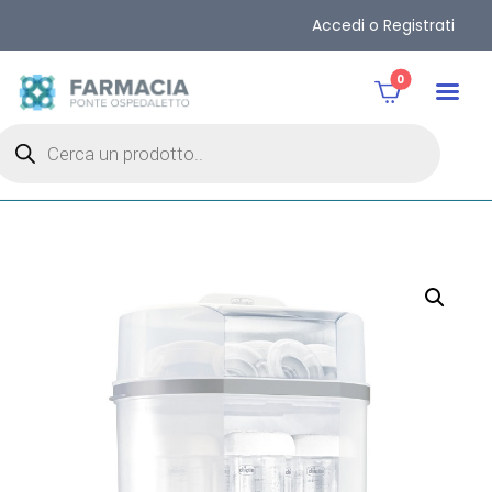
Accedi o Registrati
0