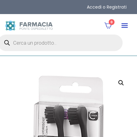
Accedi o Registrati
0