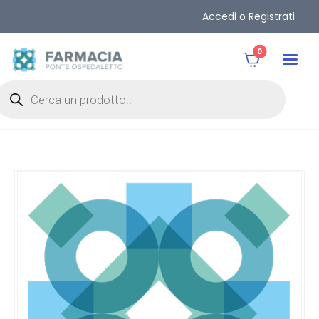
Accedi o Registrati
0