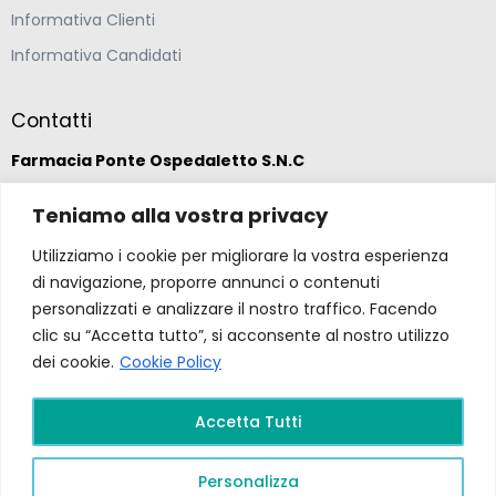
Informativa Clienti
Informativa Candidati
Contatti
Farmacia Ponte Ospedaletto S.N.C
Via della Solidarietà 2,
Teniamo alla vostra privacy
47020 Longiano, Forlì-Cesena
Utilizziamo i cookie per migliorare la vostra esperienza
di navigazione, proporre annunci o contenuti
(39) 0547 57265
personalizzati e analizzare il nostro traffico. Facendo
clic su “Accetta tutto”, si acconsente al nostro utilizzo
dei cookie.
Cookie Policy
farmacia@ponteospedaletto.it
Accetta Tutti
Farmacia Ponte Ospedaletto 2026. Tutti diritti
riservati a Farmacia Ponte Ospedaletto. Sito creato
Personalizza
da
Gruppo Ingegneria
.
Privacy Policy –
P.Iva e