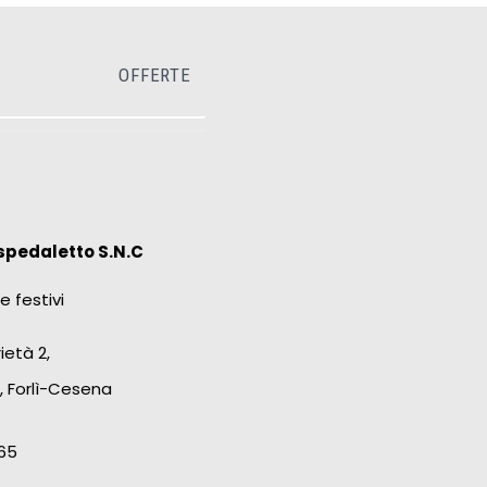
OFFERTE
spedaletto S.N.C
e festivi
ietà 2,
, Forlì-Cesena
65