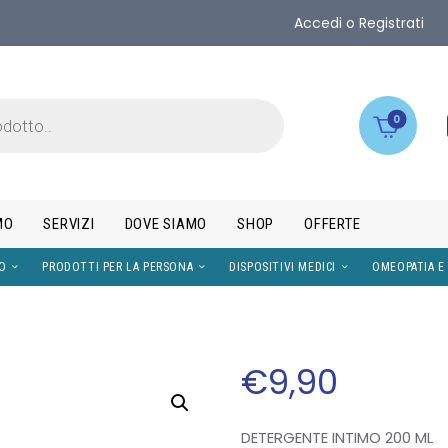
Accedi o Registrati
0
MO
SERVIZI
DOVE SIAMO
SHOP
OFFERTE
IMENTI
VISO
PRODOTTI PER LA PERSONA
DISPOS
€
9
,
90
DETERGENTE INTIMO 200 ML