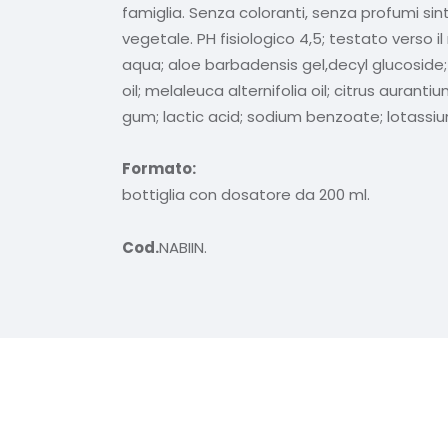
famiglia. Senza coloranti, senza profumi sinte
vegetale. PH fisiologico 4,5; testato verso il
aqua; aloe barbadensis gel,decyl glucoside; 
oil; melaleuca alternifolia oil; citrus aurant
gum; lactic acid; sodium benzoate; lotassiu
Formato:
bottiglia con dosatore da 200 ml.
Cod.
NABIIN.