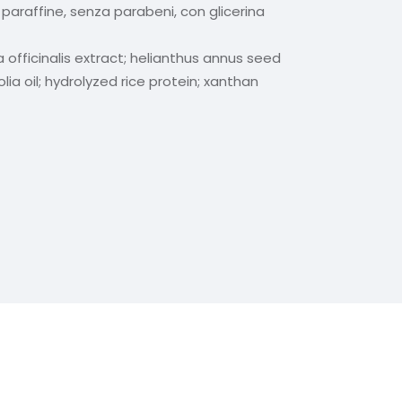
o paraffine, senza parabeni, con glicerina
 officinalis extract; helianthus annus seed
olia oil; hydrolyzed rice protein; xanthan