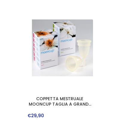
COPPETTA MESTRUALE
MOONCUP TAGLIA A GRANDE
PER DONNE CON PIU&apos; DI
30 ANNI
€
29
,
90