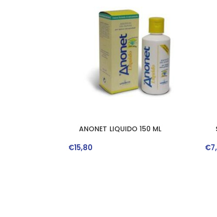
ANONET LIQUIDO 150 ML
€
15
,
80
€
7