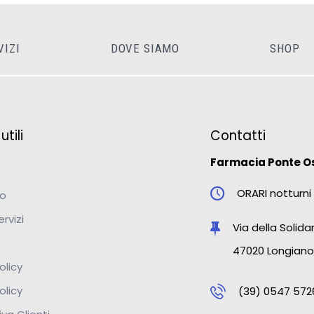
VIZI
DOVE SIAMO
SHOP
tili
Contatti
Farmacia Ponte O
ORARI notturni 
mo
ervizi
Via della Solidar
47020 Longiano
olicy
olicy
(39) 0547 572