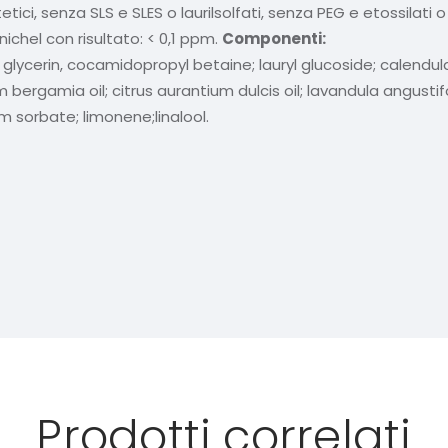
tici, senza SLS e SLES o laurilsolfati, senza PEG e etossilati 
 nichel con risultato: < 0,1 ppm.
Componenti:
glycerin, cocamidopropyl betaine; lauryl glucoside; calendula
ium bergamia oil; citrus aurantium dulcis oil; lavandula angustif
m sorbate; limonene;linalool.
Prodotti correlati