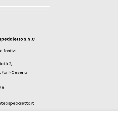
spedaletto S.N.C
e festivi
ietà 2,
, Forlì-Cesena
65
teospedaletto.it