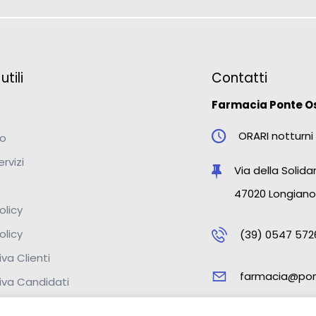
tili
Contatti
Farmacia Ponte O
ORARI notturni 
mo
ervizi
Via della Solidar
47020 Longiano
olicy
olicy
(39) 0547 572
va Clienti
farmacia@pon
iva Candidati