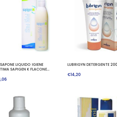
SAPONE LIQUIDO IGIENE
LUBRIGYN DETERGENTE 200
NTIMA SAPIGEN K FLACONE
250 ML
€
14
,
20
8
,
06