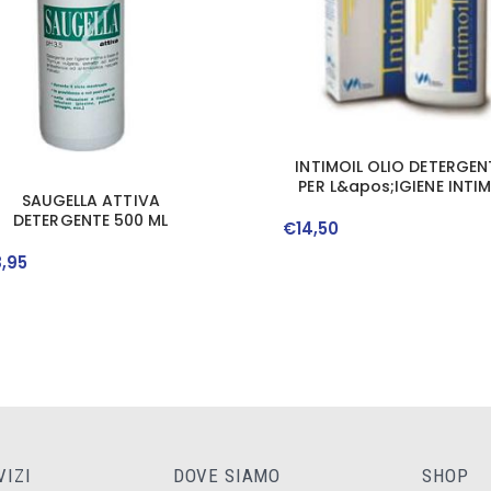
INTIMOIL OLIO DETERGEN
PER L&apos;IGIENE INTI
SAUGELLA ATTIVA
200 ML
DETERGENTE 500 ML
€
14
,
50
8
,
95
VIZI
DOVE SIAMO
SHOP