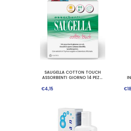
SAUGELLA COTTON TOUCH
ASSORBENTI GIORNO 14 PEZZI
I
TAGLIO PREZZO
€
4
,
15
€
1