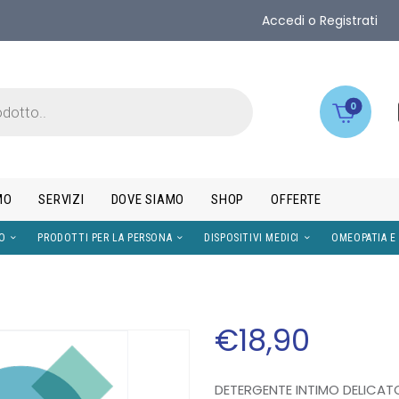
Accedi o Registrati
0
MO
SERVIZI
DOVE SIAMO
SHOP
OFFERTE
IMENTI
VISO
PRODOTTI PER LA PERSONA
DISPOS
€
18
,
90
DETERGENTE INTIMO DELICATO