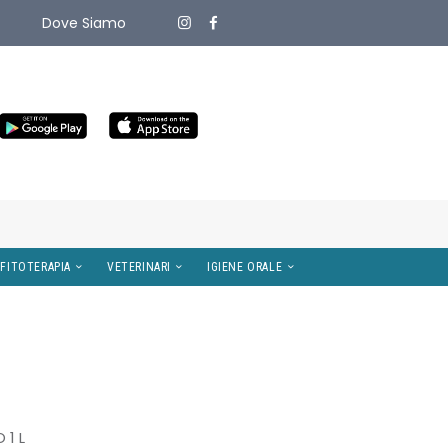
Dove Siamo
ITIVI MEDICI
OMEOPATIA E FITOTERAPIA
VETERINARI
 1 L