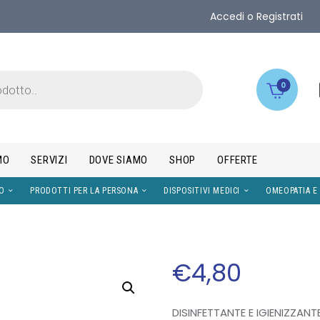
Accedi o Registrati
0
MO
SERVIZI
DOVE SIAMO
SHOP
OFFERTE
IMENTI
VISO
PRODOTTI PER LA PERSONA
DISPOS
€
4
,
80
DISINFETTANTE E IGIENIZZANT