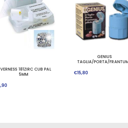
GENIUS
TAGLIA/PORTA/FRANTU
PILLOLE
NVERNESS 181ZIRC CUB PAL
€
15
,
80
5MM
1
,
90