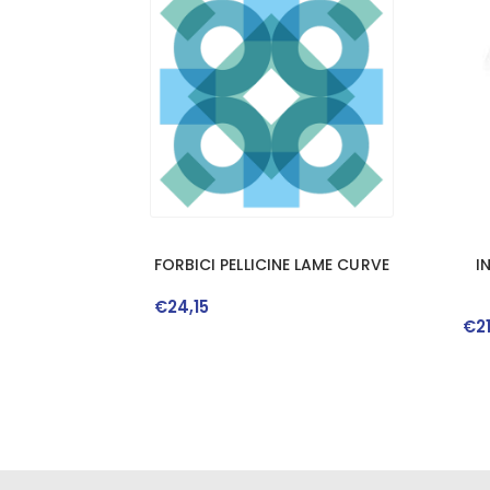
FORBICI PELLICINE LAME CURVE
I
€
24
,
15
€
2