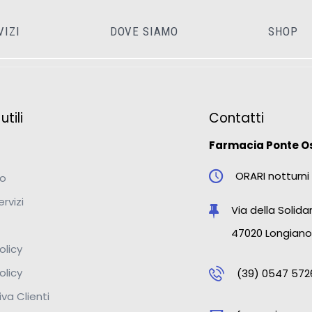
VIZI
DOVE SIAMO
SHOP
tili
Contatti
Farmacia Ponte O
ORARI notturni 
mo
ervizi
Via della Solidar
47020 Longiano
olicy
olicy
(39) 0547 572
va Clienti