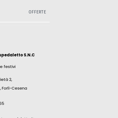
OFFERTE
spedaletto S.N.C
e festivi
ietà 2,
, Forlì-Cesena
65