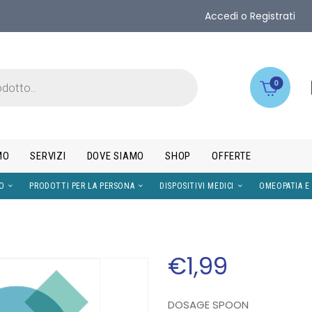
Accedi o Registrati
0
MO
SERVIZI
DOVE SIAMO
SHOP
OFFERTE
IMENTI
VISO
PRODOTTI PER LA PERSONA
DISPOS
€
1
,
99
DOSAGE SPOON