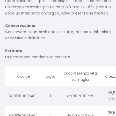
Controindicato per patologie che necessitano
un’immobilizzazione più rigida e più alta (> D12), prima o
dopo un intervento chirurgico, salvo prescrizione medica.
Conservazione
Conservare in un ambiente asciutto, al riparo dal calore
eccessivo e dalla luce.
Formato
La confezione contiene un corsetto.
circonferenza vita
Codice
taglia
altez
su maglia
26,5
5G0136D00BA01
1
da 80 a 90 cm
cm
26,5
5G0136D00BA02
2
da 90 a 100 cm