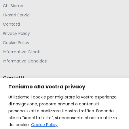
Chi Siamo
I Nostri Servizi
Contatti
Privacy Policy
Cookie Policy
Informativa Clienti
Informativa Candidati
Contatti
Teniamo alla vostra privacy
Farmacia Ponte Ospedaletto S.N.C
Utilizziamo i cookie per migliorare la vostra esperienza
Via della Solidarietà 2,
di navigazione, proporre annunci o contenuti
47020 Longiano, Forlì-Cesena
personalizzati e analizzare il nostro traffico. Facendo
clic su “Accetta tutto”, si acconsente al nostro utilizzo
(39) 0547 57265
dei cookie.
Cookie Policy