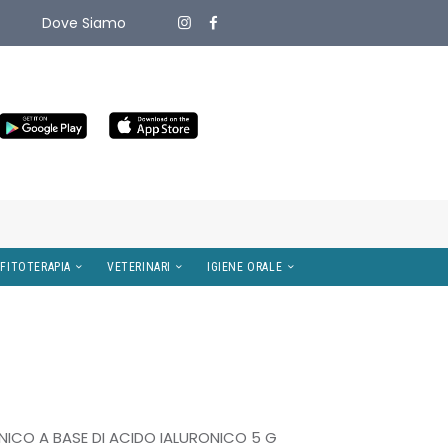
Dove Siamo
ITIVI MEDICI
OMEOPATIA E FITOTERAPIA
VETERINARI
ICO A BASE DI ACIDO IALURONICO 5 G