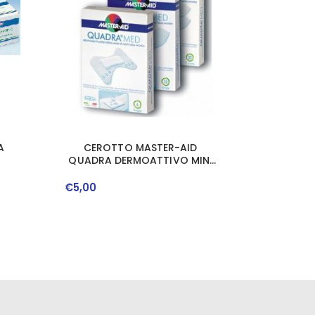
A
CEROTTO MASTER-AID
QUADRA DERMOATTIVO MINI
18 PEZZI
€
5
,
00