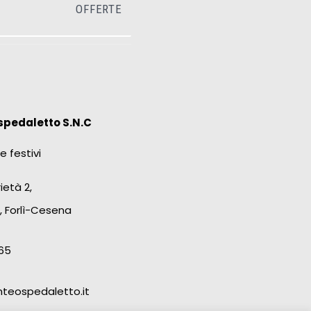
OFFERTE
spedaletto S.N.C
e festivi
ietà 2,
, Forlì-Cesena
65
teospedaletto.it