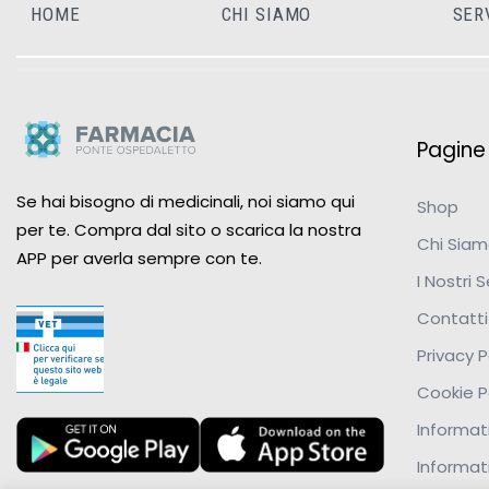
HOME
CHI SIAMO
SER
Pagine u
Se hai bisogno di medicinali, noi siamo qui
Shop
per te. Compra dal sito o scarica la nostra
Chi Sia
APP per averla sempre con te.
I Nostri S
Contatti
Privacy P
Cookie P
Informati
Informat