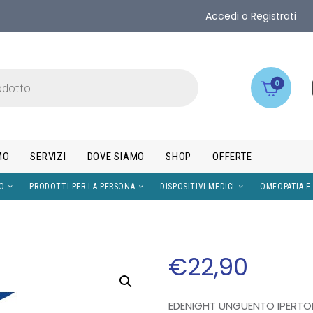
Accedi o Registrati
0
MO
SERVIZI
DOVE SIAMO
SHOP
OFFERTE
IMENTI
VISO
PRODOTTI PER LA PERSONA
DISPOS
€
22
,
90
EDENIGHT UNGUENTO IPERTON