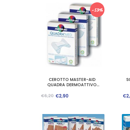
-53%
CEROTTO MASTER-AID
S
QUADRA DERMOATTIVO
SUPER 10 PEZZI
€
6
,
20
€
2
,
90
€
2