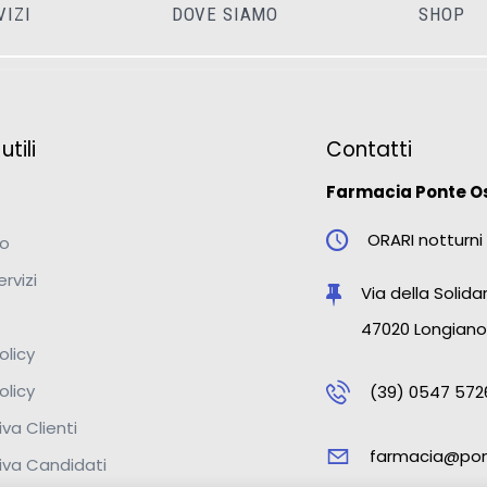
VIZI
DOVE SIAMO
SHOP
tili
Contatti
Farmacia Ponte O
ORARI notturni 
mo
ervizi
Via della Solidar
47020 Longiano
olicy
olicy
(39) 0547 572
va Clienti
farmacia@pon
iva Candidati