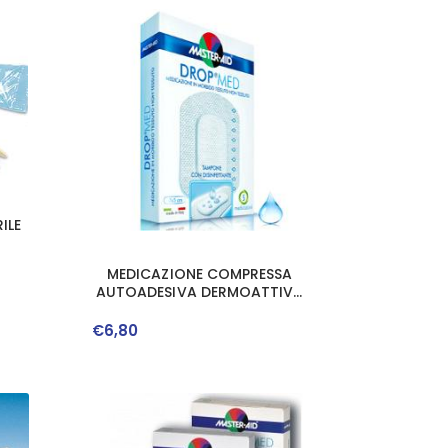
ILE
MEDICAZIONE COMPRESSA
AUTOADESIVA DERMOATTIVA
IPOALLERGENICAAERATA
MASTER-AID DROP MED 10X6 5
€
6
,
80
PEZZI