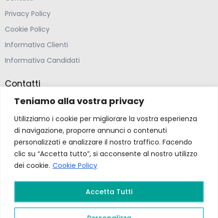
Privacy Policy
Cookie Policy
Informativa Clienti
Informativa Candidati
Contatti
Teniamo alla vostra privacy
Farmacia Ponte Ospedaletto S.N.C
Utilizziamo i cookie per migliorare la vostra esperienza
Via della Solidarietà 2,
di navigazione, proporre annunci o contenuti
47020 Longiano, Forlì-Cesena
personalizzati e analizzare il nostro traffico. Facendo
clic su “Accetta tutto”, si acconsente al nostro utilizzo
(39) 0547 57265
dei cookie.
Cookie Policy
farmacia@ponteospedaletto.it
Accetta Tutti
Farmacia Ponte Ospedaletto 2026. Tutti diritti
Personalizza