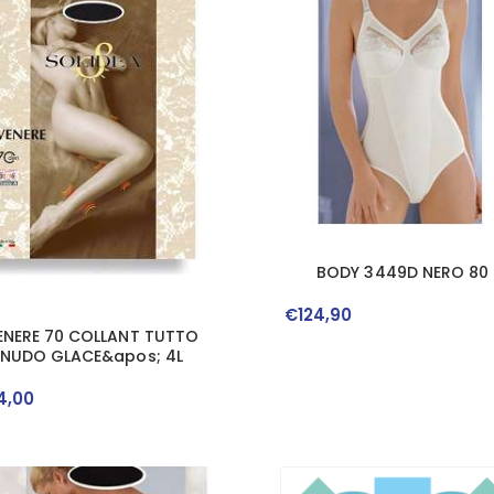
BODY 3449D NERO 80
€
124
,
90
ENERE 70 COLLANT TUTTO
NUDO GLACE&apos; 4L
4
,
00