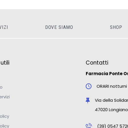
VIZI
DOVE SIAMO
SHOP
tili
Contatti
Farmacia Ponte O
ORARI notturni 
mo
ervizi
Via della Solidar
47020 Longiano
olicy
olicy
(39) 0547 572