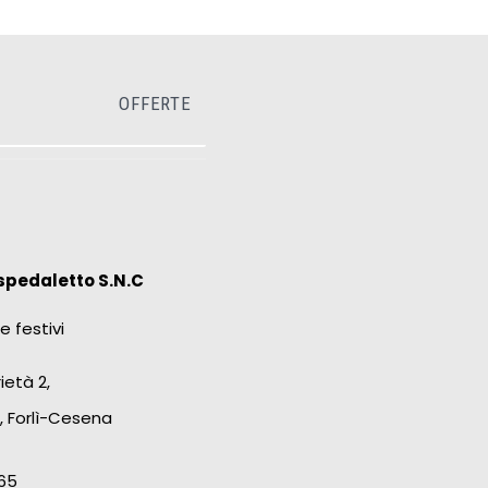
OFFERTE
spedaletto S.N.C
e festivi
ietà 2,
, Forlì-Cesena
65