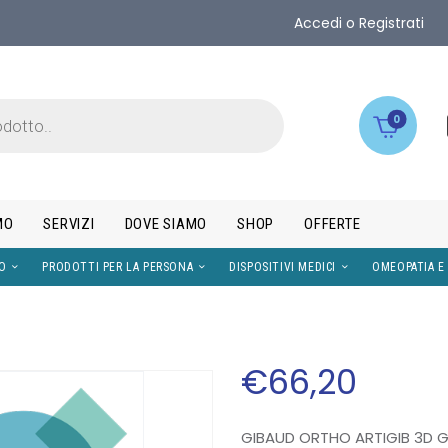
Accedi o Registrati
0
MO
SERVIZI
DOVE SIAMO
SHOP
OFFERTE
IMENTI
VISO
PRODOTTI PER LA PERSONA
DISPOS
€
66
,
20
GIBAUD ORTHO ARTIGIB 3D G