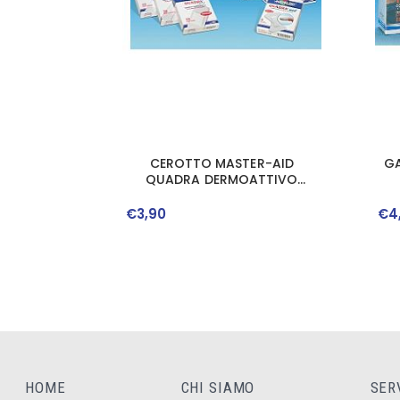
CEROTTO MASTER-AID
GA
QUADRA DERMOATTIVO
MEDIO 10 PEZZI
€
3
,
90
€
4
HOME
CHI SIAMO
SER