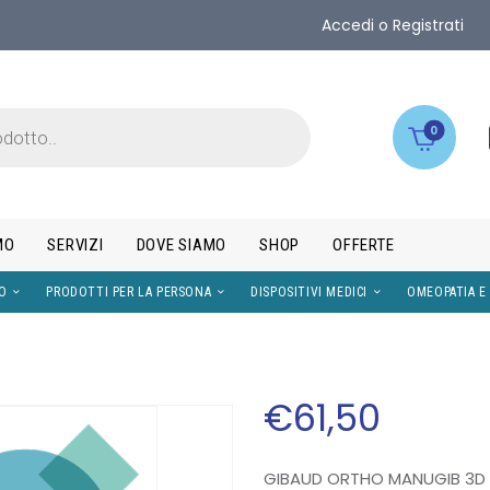
Accedi o Registrati
0
MO
SERVIZI
DOVE SIAMO
SHOP
OFFERTE
IMENTI
VISO
PRODOTTI PER LA PERSONA
DISPOS
€
61
,
50
GIBAUD ORTHO MANUGIB 3D 