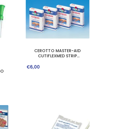
CEROTTO MASTER-AID
CUTIFLEXMED STRIP
TRASPARENTE IMPERMEABILE
SUPPORTO IN POLIURETANO 4
€
6
,
00
SO
FORMATI ASSORTITI 20 PEZZI