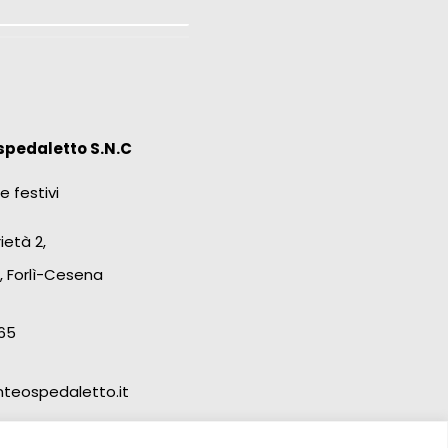
spedaletto S.N.C
e festivi
ietà 2,
, Forlì-Cesena
65
teospedaletto.it