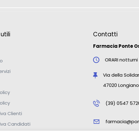
tili
Contatti
Farmacia Ponte O
ORARI notturni 
mo
ervizi
Via della Solidar
47020 Longiano
olicy
olicy
(39) 0547 572
va Clienti
farmacia@pon
iva Candidati