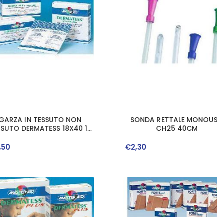
GARZA IN TESSUTO NON
SONDA RETTALE MONOU
SSUTO DERMATESS 18X40 12
CH25 40CM
PEZZI
,
50
€
2
,
30