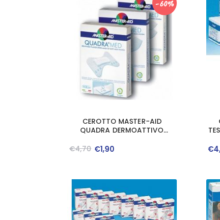
-60%
CEROTTO MASTER-AID
QUADRA DERMOATTIVO
TE
GRANDE 10 PEZZI
€
4
,
70
€
1
,
90
€
4