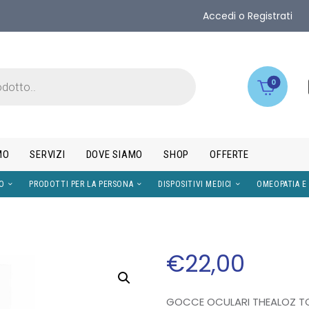
Accedi o Registrati
0
MO
SERVIZI
DOVE SIAMO
SHOP
OFFERTE
IMENTI
VISO
PRODOTTI PER LA PERSONA
DISPOS
€
22
,
00
GOCCE OCULARI THEALOZ TO