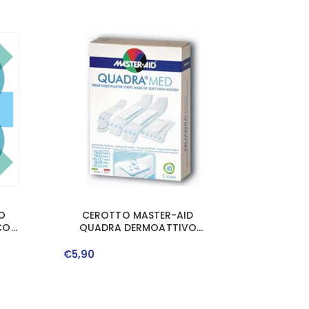
O
CEROTTO MASTER-AID
CO
QUADRA DERMOATTIVO
O
FORMATI ASSORTITI 20 PEZZI
N
€
5
,
90