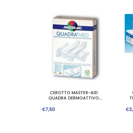
CEROTTO MASTER-AID
QUADRA DERMOATTIVO
T
FORMATI ASSORTITI 40 PEZZI
€
7
,
50
€
3