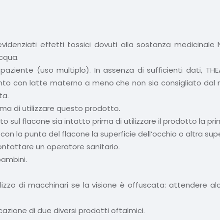
videnziati effetti tossici dovuti alla sostanza medicinale
cqua.
 paziente (uso multiplo). In assenza di sufficienti dati, T
nto con latte materno a meno che non sia consigliato dal m
ta.
ima di utilizzare questo prodotto.
 sul flacone sia intatto prima di utilizzare il prodotto la pri
on la punta del flacone la superficie dell’occhio o altra supe
ontattare un operatore sanitario.
bambini.
utilizzo di macchinari se la visione è offuscata: attendere a
azione di due diversi prodotti oftalmici.