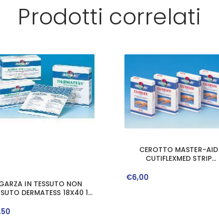
Prodotti correlati
CEROTTO MASTER-AID
CUTIFLEXMED STRIP
TRASPARENTE IMPERMEABI
SUPPORTO IN POLIURETAN
€
6
,
00
GARZA IN TESSUTO NON
FORMATI ASSORTITI 20 PE
SSUTO DERMATESS 18X40 12
PEZZI
,
50