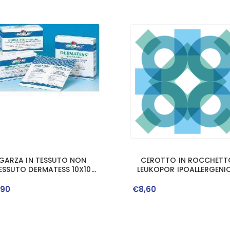
GARZA IN TESSUTO NON
CEROTTO IN ROCCHETT
ESSUTO DERMATESS 10X10
LEUKOPOR IPOALLERGENI
100 PEZZI
TESSUTO NON TESSUT
BIANCO 2,5X920 CM CO
,
90
€
8
,
60
DISPENSER