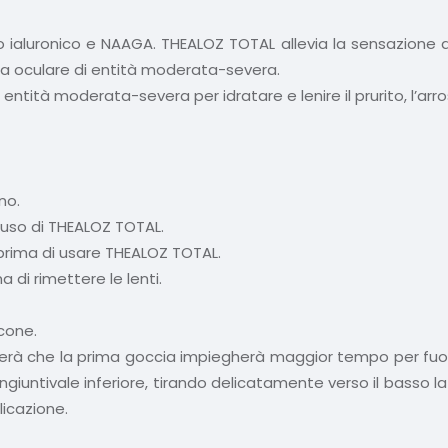
 ialuronico e NAAGA. THEALOZ TOTAL allevia la sensazione di 
zza oculare di entità moderata-severa.
ntità moderata-severa per idratare e lenire il prurito, l’arro
no.
l’uso di THEALOZ TOTAL.
 prima di usare THEALOZ TOTAL.
 di rimettere le lenti.
cone.
rverà che la prima goccia impiegherà maggior tempo per fuori
ngiuntivale inferiore, tirando delicatamente verso il basso l
icazione.