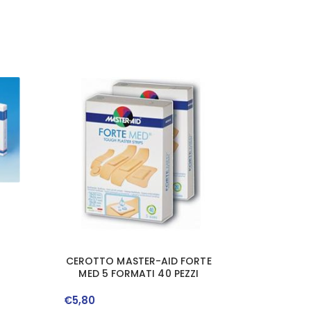
LE
O 4
CEROTTO MASTER-AID FORTE
ZZI
MED 5 FORMATI 40 PEZZI
€
5
,
80