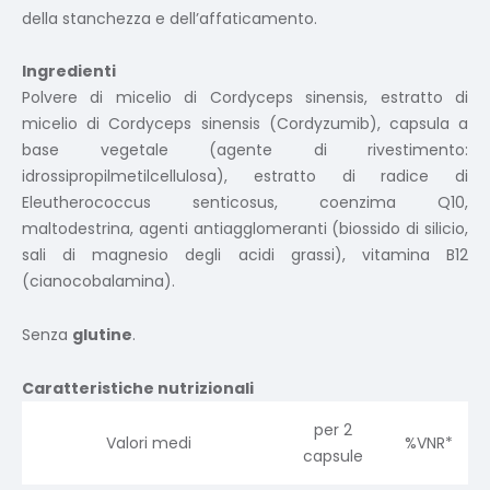
della stanchezza e dell’affaticamento.
Ingredienti
Polvere di micelio di Cordyceps sinensis, estratto di
micelio di Cordyceps sinensis (Cordyzumib), capsula a
base vegetale (agente di rivestimento:
idrossipropilmetilcellulosa), estratto di radice di
Eleutherococcus senticosus, coenzima Q10,
maltodestrina, agenti antiagglomeranti (biossido di silicio,
sali di magnesio degli acidi grassi), vitamina B12
(cianocobalamina).
Senza
glutine
.
Caratteristiche nutrizionali
per 2
Valori medi
%VNR*
capsule