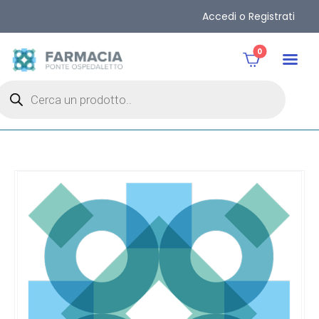
Accedi o Registrati
0