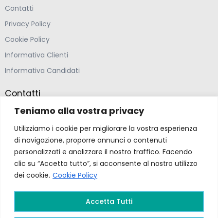
Contatti
Privacy Policy
Cookie Policy
Informativa Clienti
Informativa Candidati
Contatti
Teniamo alla vostra privacy
Farmacia Ponte Ospedaletto S.N.C
Utilizziamo i cookie per migliorare la vostra esperienza
Via della Solidarietà 2,
di navigazione, proporre annunci o contenuti
47020 Longiano, Forlì-Cesena
personalizzati e analizzare il nostro traffico. Facendo
clic su “Accetta tutto”, si acconsente al nostro utilizzo
(39) 0547 57265
dei cookie.
Cookie Policy
farmacia@ponteospedaletto.it
Accetta Tutti
Farmacia Ponte Ospedaletto 2026. Tutti diritti