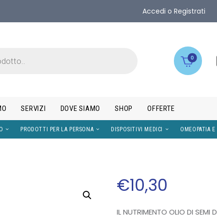
Accedi o Registrati
0
MO
SERVIZI
DOVE SIAMO
SHOP
OFFERTE
IMENTI
VISO
PRODOTTI PER LA PERSONA
DISPOS
€
10
,
30
IL NUTRIMENTO OLIO DI SEMI 