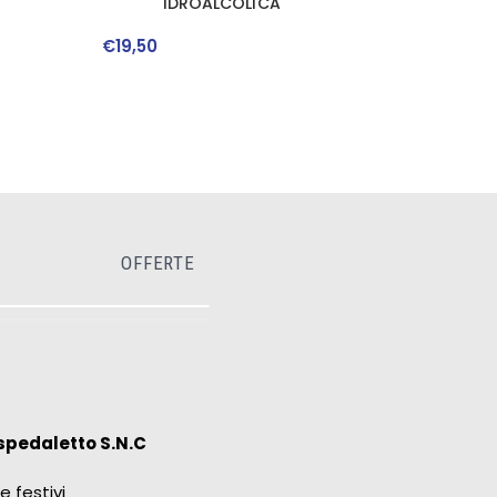
IDROALCOLICA
€
19
,
50
OFFERTE
spedaletto S.N.C
e festivi