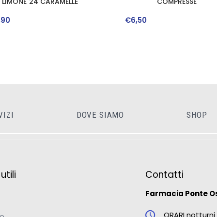
LIMONE 24 CARAMELLE
COMPRESSE
,
90
€
6
,
50
VIZI
DOVE SIAMO
SHOP
tili
Contatti
Farmacia Ponte O
ORARI notturni 
mo