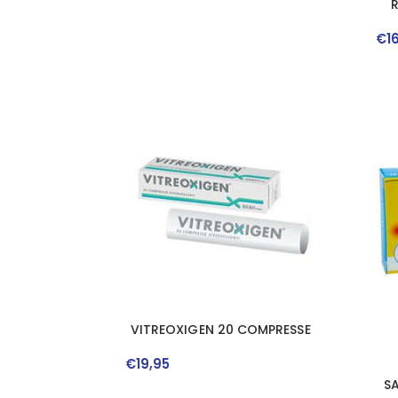
€
1
VITREOXIGEN 20 COMPRESSE
€
19
,
95
S