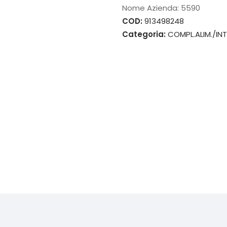
Nome Azienda:
5590
COD:
913498248
Categoria:
COMPL.ALIM./INT