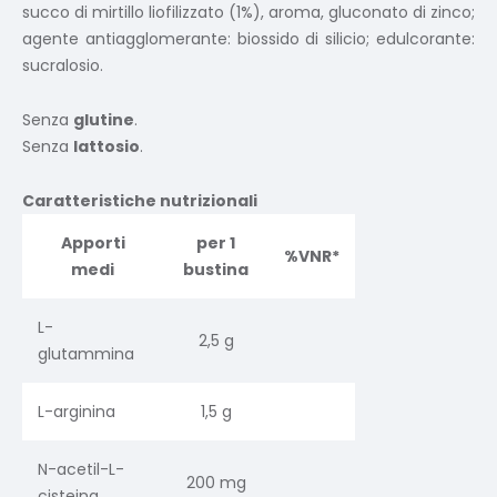
succo di mirtillo liofilizzato (1%), aroma, gluconato di zinco;
agente antiagglomerante: biossido di silicio; edulcorante:
sucralosio.
Senza
glutine
.
Senza
lattosio
.
Caratteristiche nutrizionali
Apporti
per 1
%VNR*
medi
bustina
L-
2,5 g
glutammina
L-arginina
1,5 g
N-acetil-L-
200 mg
cisteina