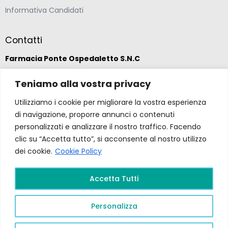
Informativa Candidati
Contatti
Farmacia Ponte Ospedaletto S.N.C
Via della Solidarietà 2,
Teniamo alla vostra privacy
47020 Longiano, Forlì-Cesena
Utilizziamo i cookie per migliorare la vostra esperienza
di navigazione, proporre annunci o contenuti
(39) 0547 57265
personalizzati e analizzare il nostro traffico. Facendo
clic su “Accetta tutto”, si acconsente al nostro utilizzo
dei cookie.
Cookie Policy
farmacia@ponteospedaletto.it
Accetta Tutti
Farmacia Ponte Ospedaletto 2026. Tutti diritti
riservati a Farmacia Ponte Ospedaletto. Sito creato
Personalizza
da
Gruppo Ingegneria
.
Privacy Policy –
P.Iva e
C.F.
04323760407
PR FESR EMILIA ROMAGNA