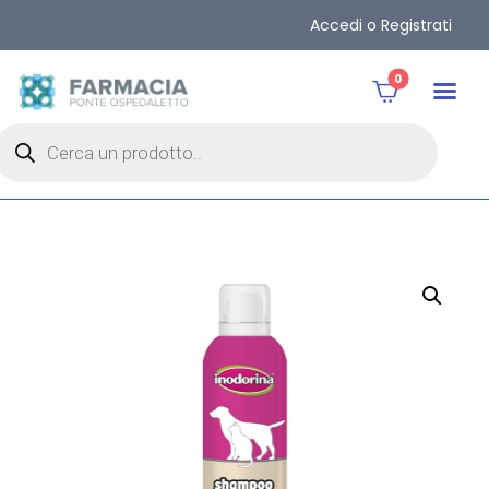
Accedi o Registrati
0