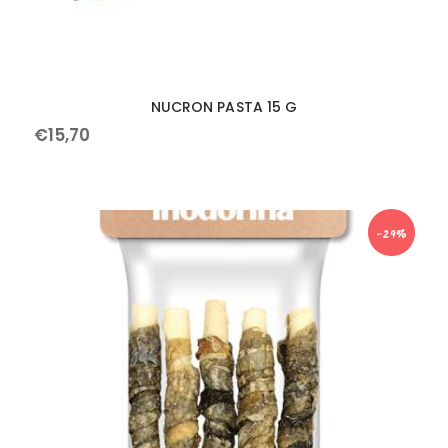
NUCRON PASTA 15 G
€
15
,
70
-29%