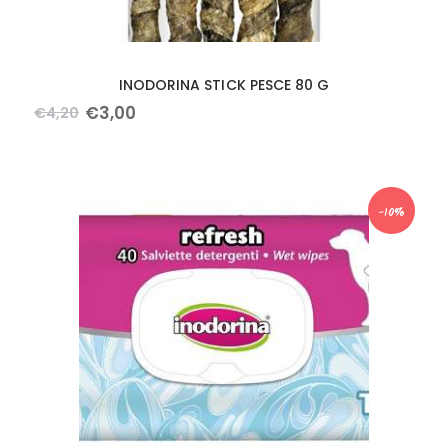
INODORINA STICK PESCE 80 G
€
3
,
00
€
4
,
20
-10%