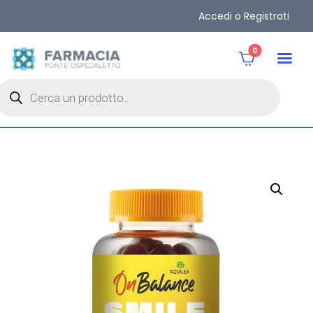
Accedi o Registrati
0