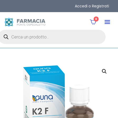
Accedi o Registrati
0