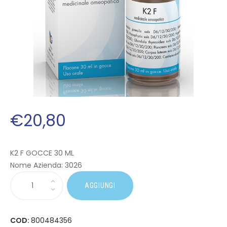
€
20
,
80
K2 F GOCCE 30 ML
Nome Azienda:
3026
AGGIUNGI
COD:
800484356