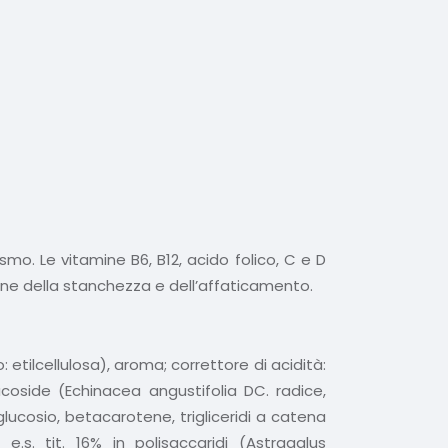
mo. Le vitamine B6, B12, acido folico, C e D
ione della stanchezza e dell’affaticamento.
 etilcellulosa), aroma; correttore di acidità:
acoside (Echinacea angustifolia DC. radice,
lucosio, betacarotene, trigliceridi a catena
e.s. tit. 16% in polisaccaridi (Astragalus