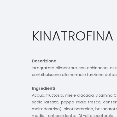
KINATROFINA
Descrizione
Integratore alimentare con echinacea, astra
contribuiscono alla normale funzione del si
Ingredienti
Acqua, fruttosio, miele d’acacia, vitamina C 
sodio lattato; pappa reale fresca; conserv
maltodestrine), nicotinammide, betacarotene
media; antiossidante: DL-alfatocoferolo; 