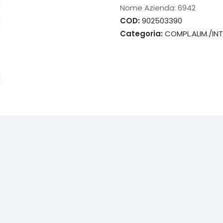
Nome Azienda:
6942
COD:
902503390
Categoria:
COMPL.ALIM./INT