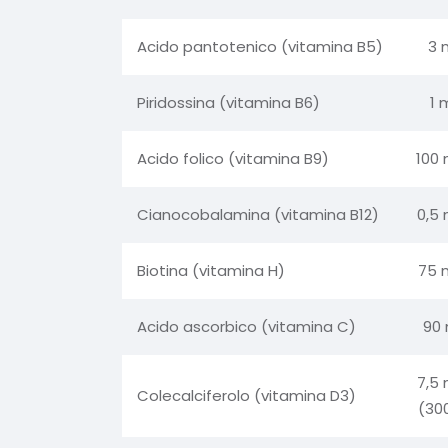
Acido pantotenico (vitamina B5)
3 
Piridossina (vitamina B6)
1 
Acido folico (vitamina B9)
100
Cianocobalamina (vitamina B12)
0,5
Biotina (vitamina H)
75 
Acido ascorbico (vitamina C)
90
7,5
Colecalciferolo (vitamina D3)
(300