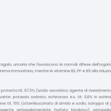
galo, uncaria che favoriscono le normali difese dell’organis
stema immunitario, mentre le vitamine B2, PP e B5 alla riduz
protetta tit. 97,5% (acido ascorbico; agente di rivestimento:
ante: potassio sorbato; echinacea e.s. tit. 0,6% in echin
 tit. 10% (ottenilsuccinato di amido e sodio, sciroppo di g
agente antiagglomerante: fosfato tricalcico), astragalo 