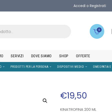
Accedi o Registrati
0
MO
SERVIZI
DOVE SIAMO
SHOP
OFFERTE
IMENTI
VISO
PRODOTTI PER LA PERSONA
DISPOS
€
19
,
50
KINATROFINA 200 ML