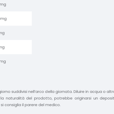
 mg
5 mg
mg
mg
 mg
l giorno suddivisi nell’arco della giornata. Diluire in acqua 
la naturalità del prodotto, potrebbe originarsi un deposi
i consiglia il parere del medico.