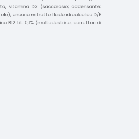
ato, vitamina D3 (saccarosio; addensante:
lo), uncaria estratto fluido idroalcolico D/E
na B12 tit. 0,1% (maltodestrine; correttori di