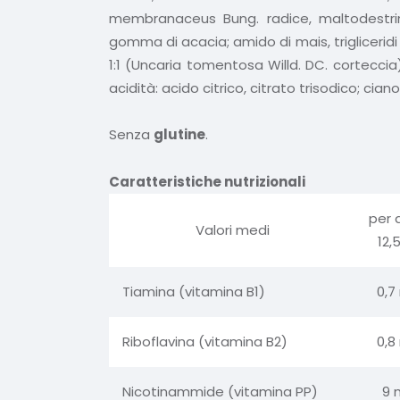
membranaceus Bung. radice, maltodestrine
gomma di acacia; amido di mais, trigliceridi
1:1 (Uncaria tomentosa Willd. DC. corteccia),
acidità: acido citrico, citrato trisodico; cia
Senza
glutine
.
Caratteristiche nutrizionali
per 
Valori medi
12,
Tiamina (vitamina B1)
0,7
Riboflavina (vitamina B2)
0,8
Nicotinammide (vitamina PP)
9 