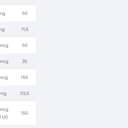
mg
50
mg
71,5
 mcg
50
 mcg
20
mcg
150
 mg
112,5
 mcg
150
 UI)