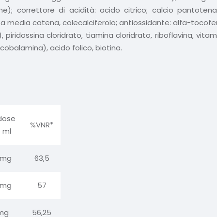
); correttore di acidità: acido citrico; calcio pantoten
 a media catena, colecalciferolo; antiossidante: alfa-tocofero
 piridossina cloridrato, tiamina cloridrato, riboflavina, vitami
nocobalamina), acido folico, biotina.
dose
%VNR*
5 ml
 mg
63,5
 mg
57
mg
56,25