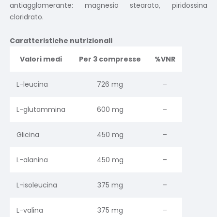
antiagglomerante: magnesio stearato, piridossina
cloridrato.
Caratteristiche nutrizionali
Valori medi
Per 3 compresse
%VNR
L-leucina
726 mg
–
L-glutammina
600 mg
–
Glicina
450 mg
–
L-alanina
450 mg
–
L-isoleucina
375 mg
–
L-valina
375 mg
–