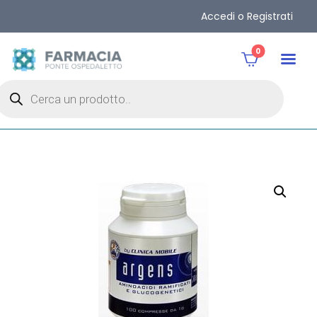
Accedi o Registrati
0