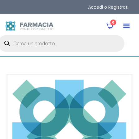
Accedi o Registrati
0