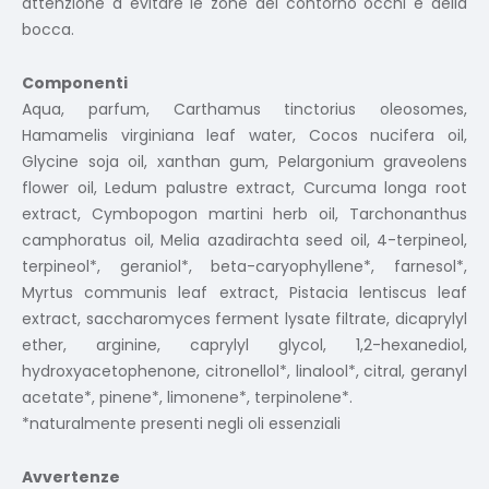
attenzione a evitare le zone del contorno occhi e della
bocca.
Componenti
Aqua, parfum, Carthamus tinctorius oleosomes,
Hamamelis virginiana leaf water, Cocos nucifera oil,
Glycine soja oil, xanthan gum, Pelargonium graveolens
flower oil, Ledum palustre extract, Curcuma longa root
extract, Cymbopogon martini herb oil, Tarchonanthus
camphoratus oil, Melia azadirachta seed oil, 4-terpineol,
terpineol*, geraniol*, beta-caryophyllene*, farnesol*,
Myrtus communis leaf extract, Pistacia lentiscus leaf
extract, saccharomyces ferment lysate filtrate, dicaprylyl
ether, arginine, caprylyl glycol, 1,2-hexanediol,
hydroxyacetophenone, citronellol*, linalool*, citral, geranyl
acetate*, pinene*, limonene*, terpinolene*.
*naturalmente presenti negli oli essenziali
Avvertenze