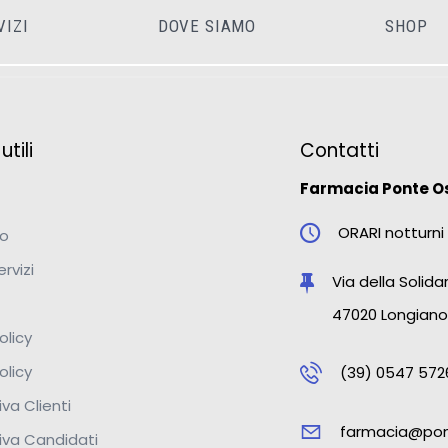
VIZI
DOVE SIAMO
SHOP
tili
Contatti
Farmacia Ponte O
ORARI notturni 
mo
ervizi
Via della Solidar
47020 Longiano
olicy
olicy
(39) 0547 572
va Clienti
farmacia@pon
iva Candidati