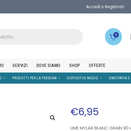
Accedi o Registrati
0
MO
SERVIZI
DOVE SIAMO
SHOP
OFFERTE
IMENTI
VISO
PRODOTTI PER LA PERSONA
DISPOS
€
6
,
95
LIME MYLAR BLANC GRAIN 80 