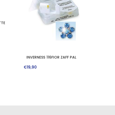
TTE
INVERNESS 116FIOR ZAFF PAL
€
19
,
90