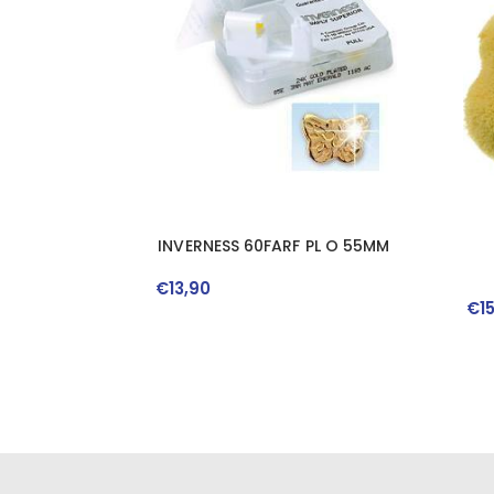
INVERNESS 60FARF PL O 55MM
€
13
,
90
€
1