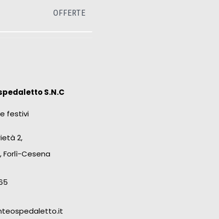
OFFERTE
spedaletto S.N.C
e festivi
ietà 2,
, Forlì-Cesena
65
teospedaletto.it