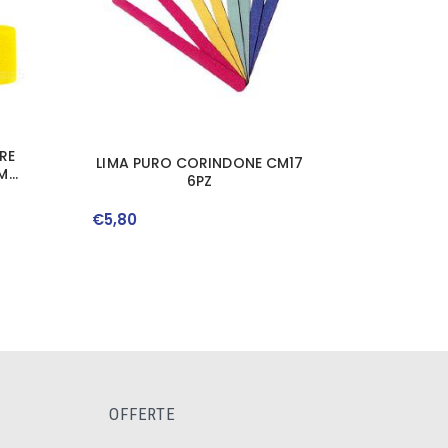
RE
LIMA PURO CORINDONE CM17
2MM
6PZ
€
5
,
80
OFFERTE