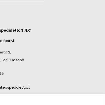
spedaletto S.N.C
e festivi
ietà 2,
, Forlì-Cesena
65
teospedaletto.it