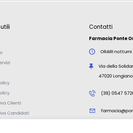
tili
Contatti
Farmacia Ponte O
ORARI notturni 
mo
ervizi
Via della Solidar
47020 Longiano
olicy
olicy
(39) 0547 572
va Clienti
farmacia@pon
iva Candidati