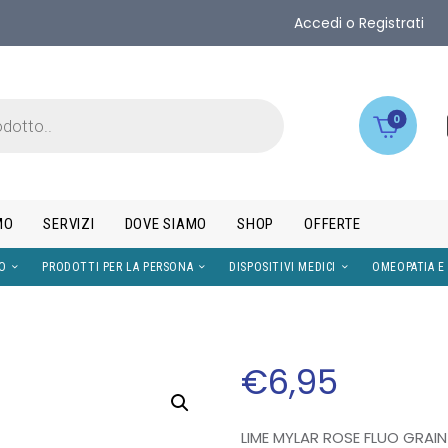
Accedi o Registrati
0
MO
SERVIZI
DOVE SIAMO
SHOP
OFFERTE
IMENTI
VISO
PRODOTTI PER LA PERSONA
DISPOS
€
6
,
95
LIME MYLAR ROSE FLUO GRAIN 