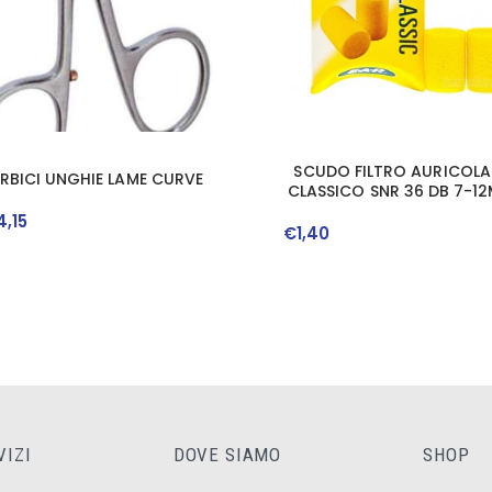
SCUDO FILTRO AURICOLA
RBICI UNGHIE LAME CURVE
CLASSICO SNR 36 DB 7-1
1 PAIO
4
,
15
€
1
,
40
VIZI
DOVE SIAMO
SHOP