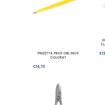
E
F
€
1
PINZETTA PROF OBL INOX
COLORAT
€
14
,
70