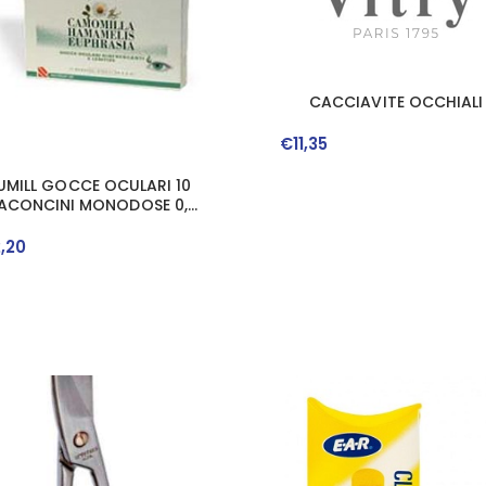
CACCIAVITE OCCHIALI
€
11
,
35
UMILL GOCCE OCULARI 10
LACONCINI MONODOSE 0,5
ML
2
,
20