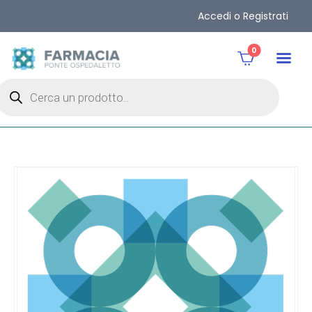
Accedi o Registrati
0