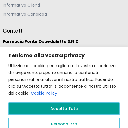
Informativa Clienti
Informativa Candidati
Contatti
Farmacia Ponte Ospedaletto S.N.C
Teniamo alla vostra privacy
Via della Solidarietà 2,
47020 Longiano, Forlì-Cesena
Utilizziamo i cookie per migliorare la vostra esperienza
di navigazione, proporre annunci o contenuti
(39) 0547 57265
personalizzati e analizzare il nostro traffico. Facendo
clic su “Accetta tutto”, si acconsente al nostro utilizzo
dei cookie.
Cookie Policy
farmacia@ponteospedaletto.it
Accetta Tutti
Farmacia Ponte Ospedaletto 2026. Tutti diritti
riservati a Farmacia Ponte Ospedaletto. Sito creato
Personalizza
da
Gruppo Ingegneria
.
Privacy Policy –
P.Iva e