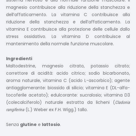
sistema nervoso e alla normale funzione muscolare. Il
magnesio contribuisce alla riduzione della stanchezza e
dell’affaticamento. La vitamina C contribuisce alla
riduzione della stanchezza e dell’affaticamento. La
vitamina E contribuisce alla protezione delle cellule dallo
stress ossidativo. La vitamina D contribuisce al
mantenimento della normale funzione muscolare.
Ingredienti
Maltodestrine, magnesio citrato, potassio citrato;
correttore di acidità: acido citrico; sodio bicarbonato,
aroma naturale, vitamina C (acido L-ascorbico); agente
antiagglomerante: biossido di silicio; vitamina E (DL-alfa-
tocoferile acetato); edulcorante: sucralosio; vitamina D3
(colecalciferolo) naturale estratta da licheni (
Cladonia
(L.) Weber ex F.H. Wigg.) tallo.
rangiferina
Senza
glutine
e
lattosio
.