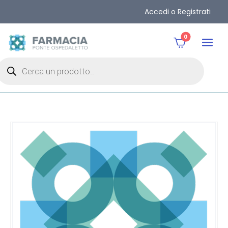
Accedi o Registrati
0