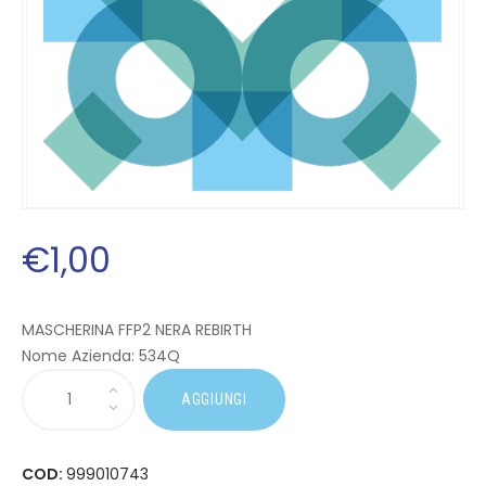
€
1
,
00
MASCHERINA FFP2 NERA REBIRTH
Nome Azienda:
534Q
AGGIUNGI
COD:
999010743